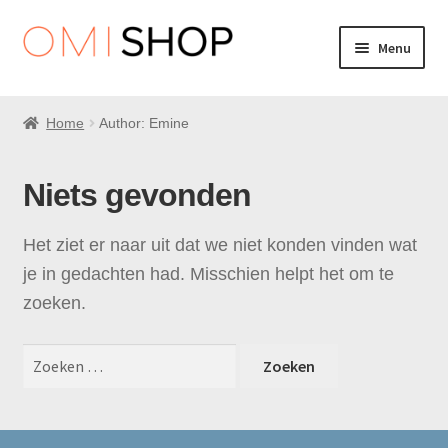
Ga
Ga
Menu
door
direct
naar
naar
Events
navigatie
de
Home
Author: Emine
inhoud
Tours
Niets gevonden
Boeken
Het ziet er naar uit dat we niet konden vinden wat
Foto’s
je in gedachten had. Misschien helpt het om te
zoeken.
Zoeken
naar: