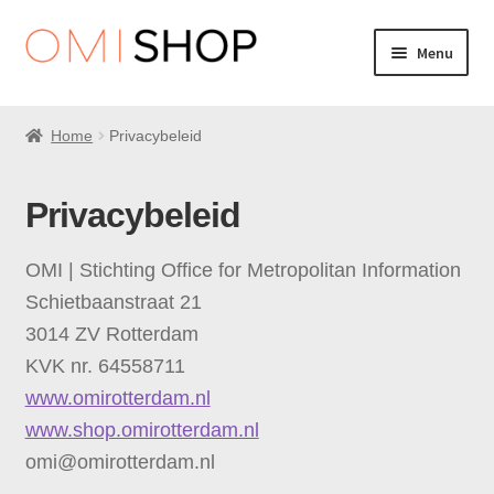
Ga
Ga
Menu
door
direct
naar
naar
Events
navigatie
de
Home
Privacybeleid
inhoud
Tours
Privacybeleid
Boeken
OMI | Stichting Office for Metropolitan Information
Foto’s
Schietbaanstraat 21
3014 ZV Rotterdam
KVK nr. 64558711
www.omirotterdam.nl
www.shop.omirotterdam.nl
omi@omirotterdam.nl